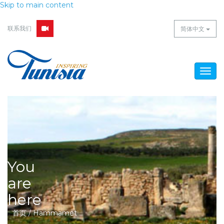
Skip to main content
联系我们
简体中文
Togg
navig
You
are
here
首页
/
Hammamet