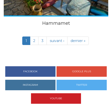
Hammamet
1
2
3
suivant ›
dernier »
FACEBOOK
GOOGLE PLUS
INSTAGRAM
TWITTER
YOUTUBE