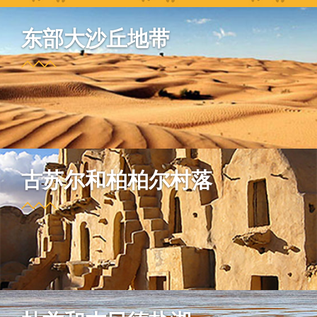
东部大沙丘地带
古苏尔和柏柏尔村落