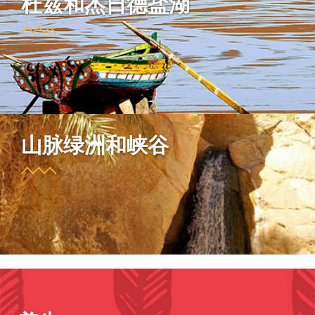
杜兹和杰日德盐湖
山脉绿洲和峡谷