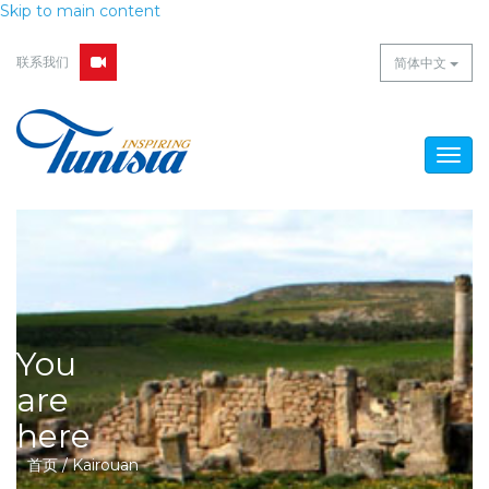
Skip to main content
联系我们
简体中文
Togg
navig
You
are
here
首页
/
Kairouan