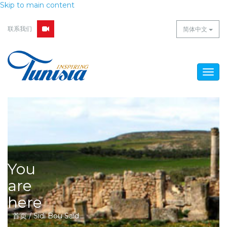
Skip to main content
联系我们
简体中文
Togg
navig
You
are
here
首页
/
Sidi Bou Saïd