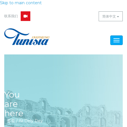
Skip to main content
联系我们
简体中文
Togg
navig
You
are
here
首页
/
Ali Dely Dey