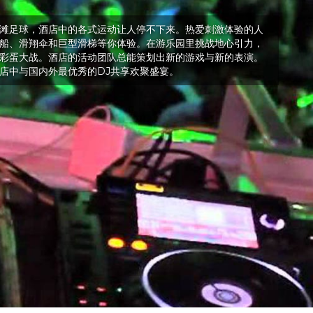
滩足球，酒店中的各式运动让人停不下来。热爱刺激体验的人
船、滑翔伞和巨型滑梯等你体验。在游乐园里挑战地心引力，
彩蛋大战。酒店的活动团队总能策划出新的游戏与新的表演。
店中与国内外最优秀的DJ共享欢聚盛宴。