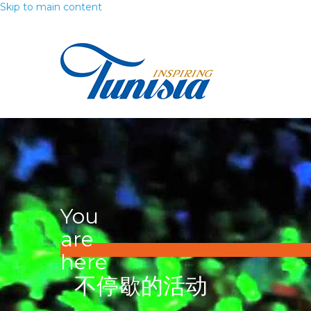
Skip to main content
You
are
here
不停歇的活动