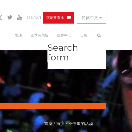
简体中文
联系我们
突尼斯直播
发现
四季突尼斯
媒体中心
日历
Search
form
查找
首页
/
海滨
/
不停歇的活动