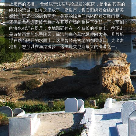
上宏伟的塔楼 ：曾经属于法蒂玛哈里发的庭院，是名副其实的
绝对的禁城。如今这里成了一座集市，售卖刺绣着金线的精美
婚纱。再远些的街巷两旁，美丽的绿色门扇搭配着石雕门框，
还保留着些许贵族气息。在开罗广场的榕树下休憩一下，两侧
的海水都近在咫尺：麦地那延伸在一个狭长的半岛上。往下走
是诗情画意的水手陵园，简洁的白色墓地延伸向大海。几艘船
浮在礁石隔开的水面上，这里曾经是古老的布匿港口。走出麦
地那，您可以在渔港漫步，这里是突尼斯最大的渔港之一。