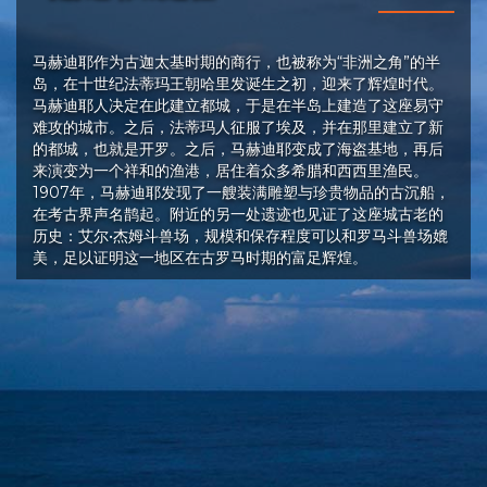
马赫迪耶作为古迦太基时期的商行，也被称为“非洲之角”的半
岛，在十世纪法蒂玛王朝哈里发诞生之初，迎来了辉煌时代。
马赫迪耶人决定在此建立都城，于是在半岛上建造了这座易守
难攻的城市。之后，法蒂玛人征服了埃及，并在那里建立了新
的都城，也就是开罗。之后，马赫迪耶变成了海盗基地，再后
来演变为一个祥和的渔港，居住着众多希腊和西西里渔民。
1907年，马赫迪耶发现了一艘装满雕塑与珍贵物品的古沉船，
在考古界声名鹊起。附近的另一处遗迹也见证了这座城古老的
历史：艾尔•杰姆斗兽场，规模和保存程度可以和罗马斗兽场媲
美，足以证明这一地区在古罗马时期的富足辉煌。