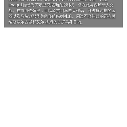
Dragut曾经为了守卫突尼斯的控制权，曾在此与西班牙人交
战。在市博物馆里，可以欣赏到马赛克作品、拜占庭时期的金
器以及马赫迪耶华美的传统结婚礼服。周边不容错过的还有莫
纳斯蒂尔古城和艾尔•杰姆的古罗马斗兽场。