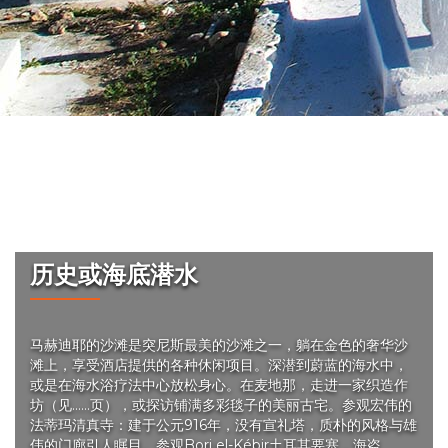
值得体验
历史或海底潜水
马赫迪耶的沙滩是突尼斯最美的沙滩之一，躺在金色的奢华沙
滩上，享受酒店提供的各种休闲项目。深潜到蔚蓝的海水中，
或是在海水浴疗法中心放松身心。在麦地那，走进一家织造作
坊（见……页），或探访铺满多彩毯子的美丽古宅。参观宏伟的
法蒂玛清真寺：建于公元916年，没有宣礼塔，质朴的风格与雄
伟的门廊引人瞩目。参观Borj el-Kébir土耳其要塞，海盗