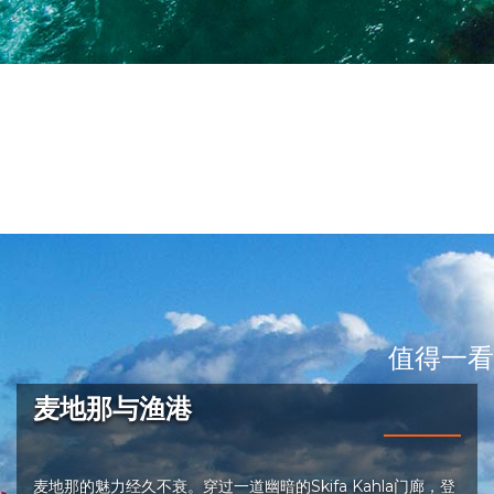
值得一看
麦地那与渔港
麦地那的魅力经久不衰。穿过一道幽暗的Skifa Kahla门廊，登