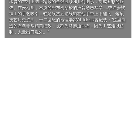
珍贵的衣料上绣上精致的金银线条和几何图形，制成五彩的服
饰。在麦地那，木质的织布机穿梭的声音窸窸窣窣……或许会被
织工的手艺吸引，驻足欣赏五彩线轴在他手中上下翻飞。这项
技艺历史悠久，十二世纪的地理学家Al-Idrissi曾记载：“这里制
造的布料非常精美细致，被称为马赫迪耶布，因为工艺难以仿
制，大量出口境外。”