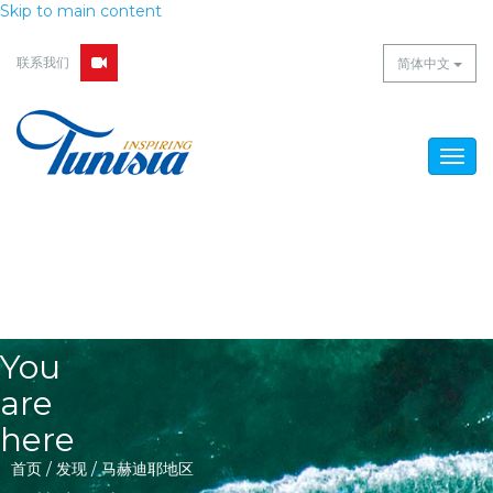
Skip to main content
联系我们
简体中文
Togg
navig
You
are
here
首页
/
发现
/
马赫迪耶地区