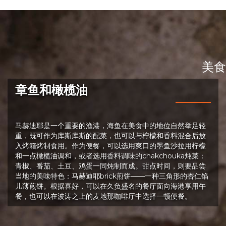
美食
章鱼和橄榄油
马赫迪耶是一个重要的渔港，海鱼在美食中的地位自然举足轻
重，既可作为库斯库斯的配菜，也可以与柠檬和香料混合后放
入烤箱烤制食用。作为便餐，可以选用爽口的墨鱼沙拉用柠檬
和一点橄榄油调和，或者选用香料调味的chakchouka炖菜：
青椒、番茄、土豆、鸡蛋一同炖制而成。甜点时间，则要品尝
当地的美味特色：马赫迪耶brick煎饼——一种三角形的杏仁馅
儿薄煎饼。根据喜好，可以在久负盛名的餐厅面向海港享用午
餐，也可以在波涛之上的麦地那咖啡厅中选择一顿便餐。