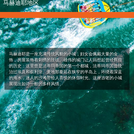
马赫迪耶地区
马赫迪耶是一座充满传统风貌的小城，妇女会佩戴大量的金
饰，房屋装饰着刺绣的挂毯。雄伟的城门让人回想起曾经辉煌
的历史：这里曾是法蒂玛帝国的第一个都城，法蒂玛帝国曾统
治过埃及和叙利亚。麦地那蔓延在狭窄的半岛上，环绕着深蓝
的海水，迷人的沙滩带给人喜悦的休假时光。这座古老的小城
展现出如诗一般的多样风情。