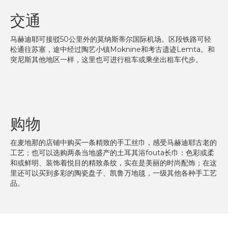
交通
马赫迪耶可接驳50公里外的莫纳斯蒂尔国际机场。区段铁路可轻
松通往苏塞，途中经过陶艺小镇Moknine和考古遗迹Lemta。和
突尼斯其他地区一样，这里也可进行租车或乘坐出租车代步。
购物
在麦地那的店铺中购买一条精致的手工丝巾，感受马赫迪耶古老的
工艺；也可以选购两条当地盛产的土耳其浴fouta长巾：色彩或柔
和或鲜明、装饰着悦目的精致条纹，实在是美丽的时尚配饰；在这
里还可以买到多彩的陶瓷盘子、凯鲁万地毯，一级其他各种手工艺
品。