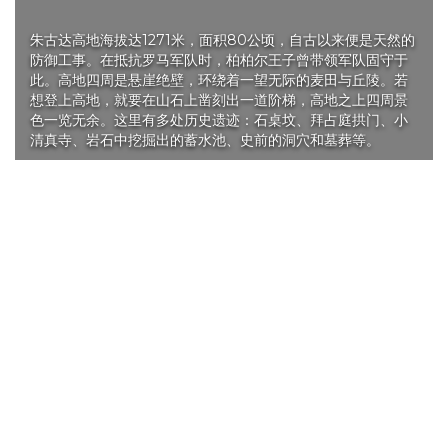
朱古达高地海拔达1271米，面积80公顷，自古以来便是天然的
防御工事。在抵抗罗马军队时，柏柏尔王子曾带领军队固守于
此。高地四周是悬崖绝壁，环绕着一望无际的麦田与丘陵。若
想登上高地，就要在山石上凿刻出一道阶梯，高地之上四周景
色一览无余。这里有多处历史遗迹：石桌坟、拜占庭拱门、小
清真寺、岩石中挖掘出的蓄水池、史前的洞穴和墓葬等。