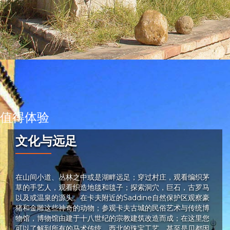
值得体验
文化与远足
在山间小道、丛林之中或是湖畔远足；穿过村庄，观看编织茅
草的手艺人，观看织造地毯和毯子；探索洞穴，巨石，古罗马
以及或温泉的源头。在卡夫附近的Saddine自然保护区观察豪
猪和金雕这些神奇的动物；参观卡夫古城的民俗艺术与传统博
物馆，博物馆由建于十八世纪的宗教建筑改造而成；在这里您
可以了解到所有的马术传统、西北的珠宝工艺、甚至是贝都因