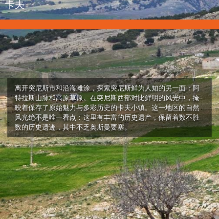
卡夫
离开突尼斯市和沿海滩涂，探索突尼斯鲜为人知的另一面：阿
特拉斯山脉和高原草原。在突尼斯西部对比鲜明的风光中，掩
映着保存了原始魅力与多彩历史的卡夫小镇。这一地区的自然
风光绝不是唯一看点：这里有丰富的历史遗产，保留着数不胜
数的历史遗迹，其中不乏奥斯曼要塞。