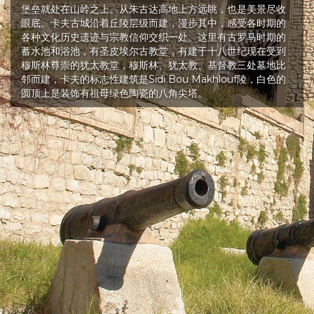
堡垒就处在山岭之上。从朱古达高地上方远眺，也是美景尽收
眼底。卡夫古城沿着丘陵层级而建，漫步其中，感受各时期的
各种文化历史遗迹与宗教信仰交织一处。这里有古罗马时期的
蓄水池和浴池，有圣皮埃尔古教堂，有建于十八世纪现在受到
穆斯林尊崇的犹太教堂，穆斯林、犹太教、基督教三处墓地比
邻而建，卡夫的标志性建筑是Sidi Bou Makhlouf陵，白色的
圆顶上是装饰有祖母绿色陶瓷的八角尖塔。