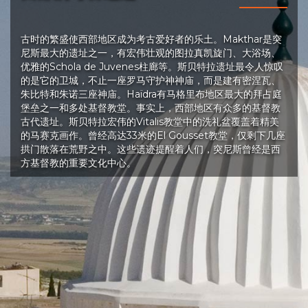
古时的繁盛使西部地区成为考古爱好者的乐土。Makthar是突
尼斯最大的遗址之一，有宏伟壮观的图拉真凯旋门、大浴场、
优雅的Schola de Juvenes柱廊等。斯贝特拉遗址最令人惊叹
的是它的卫城，不止一座罗马守护神神庙，而是建有密涅瓦、
朱比特和朱诺三座神庙。Haïdra有马格里布地区最大的拜占庭
堡垒之一和多处基督教堂。事实上，西部地区有众多的基督教
古代遗址。斯贝特拉宏伟的Vitalis教堂中的洗礼盆覆盖着精美
的马赛克画作。曾经高达33米的El Gousset教堂，仅剩下几座
拱门散落在荒野之中。这些遗迹提醒着人们，突尼斯曾经是西
方基督教的重要文化中心。