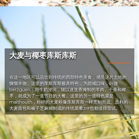
美食
大麦与椰枣库斯库斯
在这一地区可以品尝到传统的西部特色美食，感受这片土地的
慷慨丰饶。这里的库斯库斯极具特色，为甜咸口味，叫做
berzguen：用牛奶浸润，辅以迷迭香腌制的羊肉、干果和椰
枣，就成为了一道节日的大餐。这里的另一道特色菜是
malthouth，粉碎的大麦粉像库斯库斯一样烹制而成。质朴的
大麦面包和榛子芝麻糊制成的传统菜肴zrir也都值得尝试。