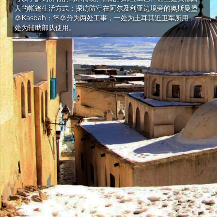
人的帐篷生活方式；探访防守在阿尔及利亚边境旁的奥斯曼堡
垒Kasbah：堡垒分为两处工事，一处为土耳其近卫军所用，一
处为辅助部队使用。